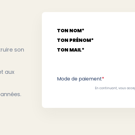
TON NOM*
TON PRÉNOM*
truire son
TON MAIL*
et aux
Mode de paiement
*
En continuant, vous accep
 années.